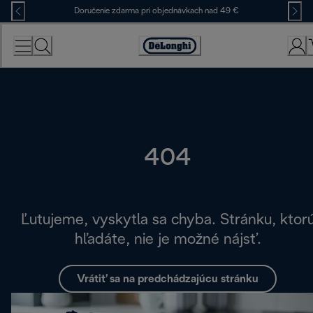
Skip
Doručenie zdarma pri objednávkach nad 49 €
to
Content
Accessibility
Statement
404
Ľutujeme, vyskytla sa chyba. Stránku, ktor
hľadáte, nie je možné nájsť.
Vrátiť sa na predchádzajúcu stránku