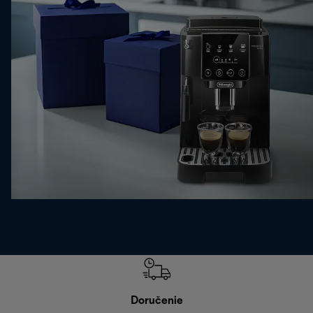
Doručenie
Vr