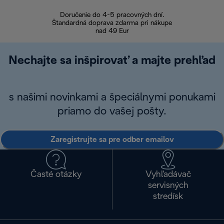
Doručenie do 4-5 pracovných dní.
Bezproblémové
Štandardná doprava zdarma pri nákupe
nad 49 Eur
Nechajte sa inšpirovať a majte prehľad
s našimi novinkami a špeciálnymi ponukami
priamo do vašej pošty.
Zaregistrujte sa pre odber emailov
Časté otázky
Vyhľadávač
servisných
stredísk