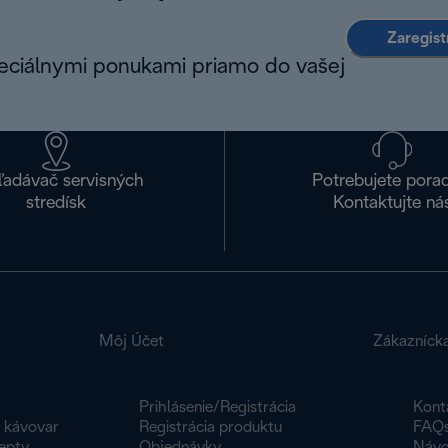
Zaregist
peciálnymi ponukami priamo do vašej
ľadávač servisných
Potrebujete pora
stredísk
Kontaktujte ná
Môj Účet
Zákazníck
Prihlásenie/Registrácia
Kont
y kávovar
Registrácia produktu
FAQ
epty
Objednávky
Návo