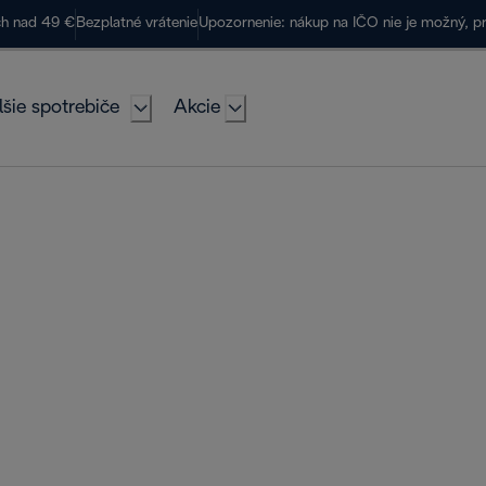
ch nad 49 €
Bezplatné vrátenie
Upozornenie: nákup na IČO nie je možný, p
lšie spotrebiče
Akcie