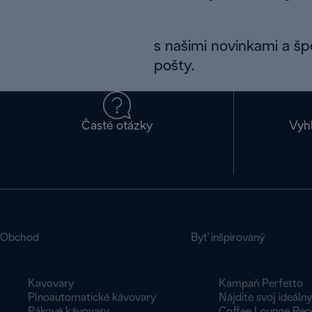
s našimi novinkami a š
pošty.
Časté otázky
Vyh
Obchod
Byť inšpirovaný
Kavovary
Kampaň Perfetto
Plnoautomatické kávovary
Nájdite svoj ideáln
Pákové kávovary
Coffee Lounge Rec