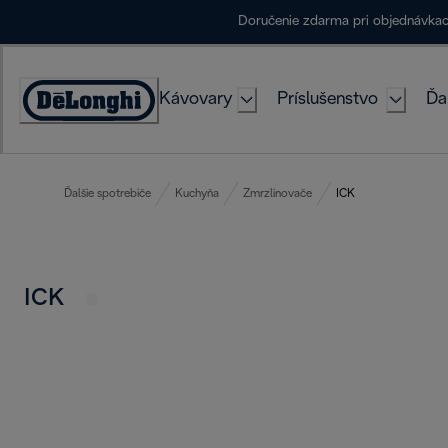
Skip
Doručenie zdarma pri objednávka
to
Content
Kávovary
Príslušenstvo
Ďa
Accessibility
Statement
Ďalšie spotrebiče
Kuchyňa
Zmrzlinovače
ICK
ICK