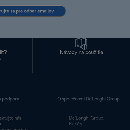
rujte sa pre odber emailov
diť?
Návody na použitie
s
a podpora
O společnosti De'Longhi Group
aktujte nás
De’Longhi Group
s
Kariéra
dy na použitie