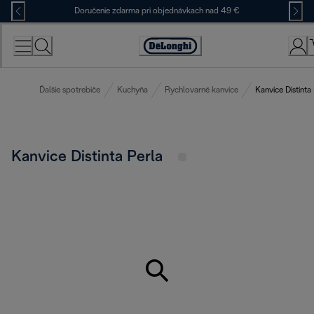
Skip
Doručenie zdarma pri objednávkach nad 49 €
to
Content
Accessibility
Statement
Ďalšie spotrebiče
Kuchyňa
Rychlovarné kanvice
Kanvice Distinta
Kanvice Distinta Perla