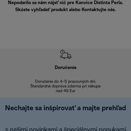
Nepodarilo sa nám nájsť nič pre Kanvice Distinta Perla.
Skúste vyhľadať produkt alebo
Kontaktujte nás
.
Doručenie
Vr
Doručenie do 4-5 pracovných dní.
Bezproblémové
Štandardná doprava zdarma pri nákupe
nad 49 Eur
Nechajte sa inšpirovať a majte prehľad
s našimi novinkami a špeciálnymi ponukami