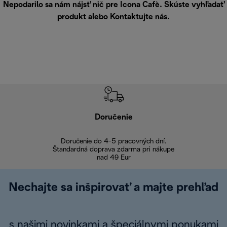
Nepodarilo sa nám nájsť nič pre Icona Cafè. Skúste vyhľadať
produkt alebo
Kontaktujte nás
.
Doručenie
Vr
Doručenie do 4-5 pracovných dní.
Bezproblémové
Štandardná doprava zdarma pri nákupe
nad 49 Eur
Nechajte sa inšpirovať a majte prehľad
s našimi novinkami a špeciálnymi ponukami