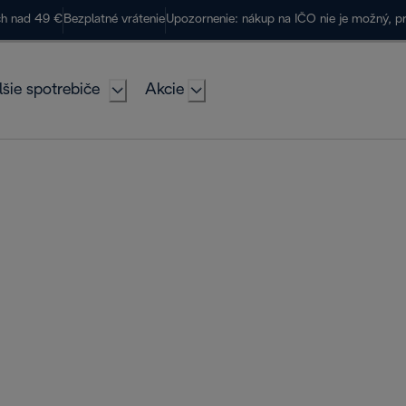
ch nad 49 €
Bezplatné vrátenie
Upozornenie: nákup na IČO nie je možný, p
lšie spotrebiče
Akcie