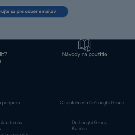
rujte sa pre odber emailov
diť?
Návody na použitie
s
a podpora
O společnosti De'Longhi Group
aktujte nás
De’Longhi Group
s
Kariéra
dy na použitie