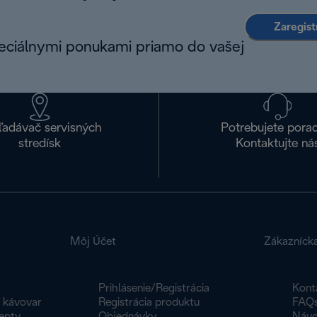
Zaregist
peciálnymi ponukami priamo do vašej
ľadávač servisných
Potrebujete pora
stredísk
Kontaktujte ná
Môj Účet
Zákazníck
Prihlásenie/Registrácia
Kont
y kávovar
Registrácia produktu
FAQ
epty
Objednávky
Návo