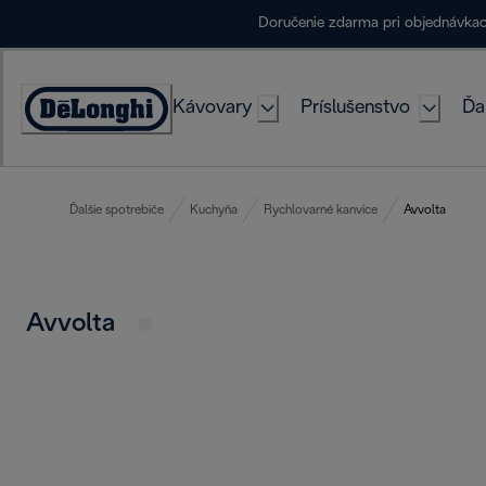
Skip
Doručenie zdarma pri objednávka
to
Content
Kávovary
Príslušenstvo
Ďa
Accessibility
Statement
Ďalšie spotrebiče
Kuchyňa
Rychlovarné kanvice
Avvolta
Avvolta