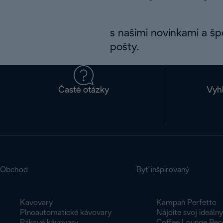
s našimi novinkami a š
pošty.
Časté otázky
Vyh
Obchod
Byť inšpirovaný
Kavovary
Kampaň Perfetto
Plnoautomatické kávovary
Nájdite svoj ideáln
Pákové kávovary
Coffee Lounge Rec