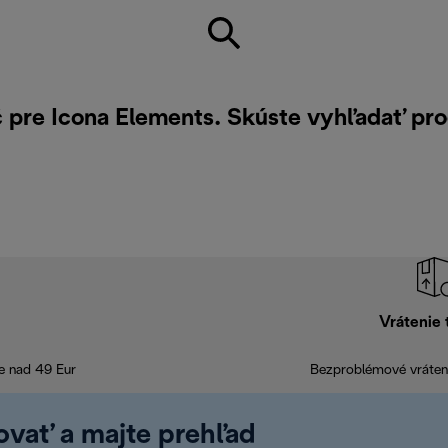
č pre Icona Elements. Skúste vyhľadať pr
Vrátenie 
e nad 49 Eur
Bezproblémové vráteni
rovať a majte prehľad