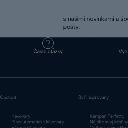
s našimi novinkami a š
pošty.
Časté otázky
Vyh
Obchod
Byť inšpirovaný
Kavovary
Kampaň Perfetto
Plnoautomatické kávovary
Nájdite svoj ideáln
Pákové kávovary
Coffee Lounge Rec