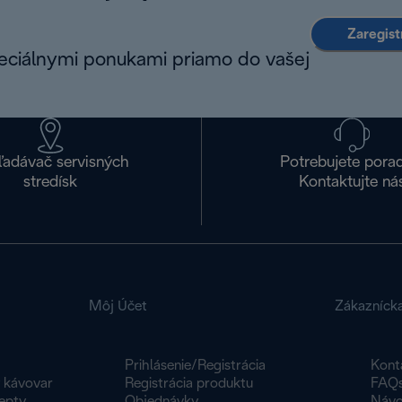
Zaregist
peciálnymi ponukami priamo do vašej
ľadávač servisných
Potrebujete pora
stredísk
Kontaktujte ná
Môj Účet
Zákazníck
Prihlásenie/Registrácia
Kont
y kávovar
Registrácia produktu
FAQ
epty
Objednávky
Návo