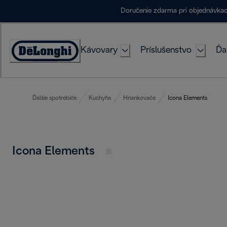
Skip
Doručenie zdarma pri objednávka
to
Content
Kávovary
Príslušenstvo
Ďa
Accessibility
Statement
Ďalšie spotrebiče
Kuchyňa
Hriankovače
Icona Elements
Icona Elements