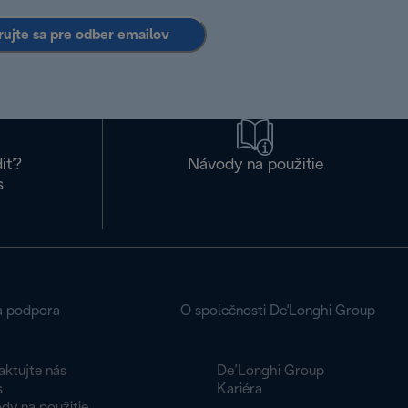
rujte sa pre odber emailov
diť?
Návody na použitie
s
a podpora
O společnosti De'Longhi Group
aktujte nás
De’Longhi Group
s
Kariéra
dy na použitie