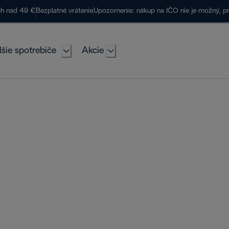
ch nad 49 €
Bezplatné vrátenie
Upozornenie: nákup na IČO nie je možný, p
lšie spotrebiče
Akcie