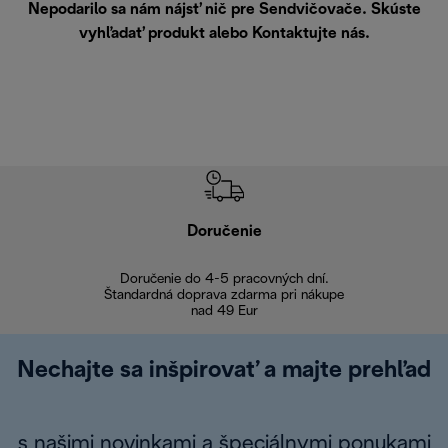
Nepodarilo sa nám nájsť nič pre Sendvičovače. Skúste
vyhľadať produkt alebo
Kontaktujte nás
.
Doručenie
Vr
Doručenie do 4-5 pracovných dní.
Bezproblémové
Štandardná doprava zdarma pri nákupe
nad 49 Eur
Nechajte sa inšpirovať a majte prehľad
s našimi novinkami a špeciálnymi ponukami