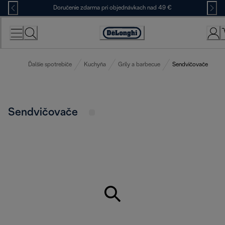
Skip
Doručenie zdarma pri objednávkach nad 49 €
to
Content
Accessibility
Statement
Ďalšie spotrebiče
Kuchyňa
Grily a barbecue
Sendvičovače
Sendvičovače