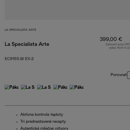
LA SPECIALISTA ARTE
399,00 €
La Specialista Arte
Zahrnutá suma DP
výške 74,61 € (
EC9155.W EX:2
Porovnať
Aktívna kontrola teploty
Tri prednastavené recepty
Autentické mliečne výtvory