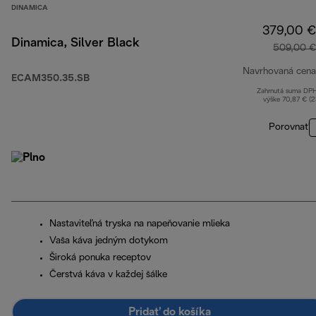
DINAMICA
379,00 €
Dinamica, Silver Black
509,00 €
Navrhovaná cena
ECAM350.35.SB
Zahrnutá suma DP
výške 70,87 € (
Porovnať
Nastaviteľná tryska na napeňovanie mlieka
Vaša káva jedným dotykom
Široká ponuka receptov
Čerstvá káva v každej šálke
Pridať do košíka