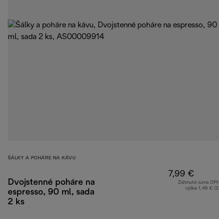
ŠÁLKY A POHÁRE NA KÁVU
7,99 €
Dvojstenné poháre na
Zahrnutá suma DP
výške 1,49 € (
espresso, 90 ml, sada
2 ks