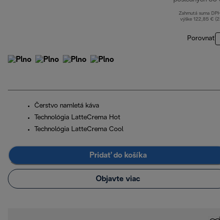
Zahrnutá suma DP
výške 122,85 € (
Porovnať
Čerstvo namletá káva
Technológia LatteCrema Hot
Technológia LatteCrema Cool
Pridať do košíka
Objavte viac