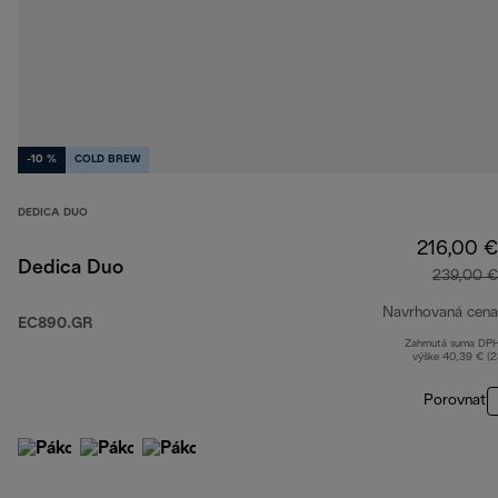
-10 %
COLD BREW
DEDICA DUO
216,00 €
Dedica Duo
239,00 €
Navrhovaná cena
EC890.GR
Zahrnutá suma DP
výške 40,39 € (
Porovnať