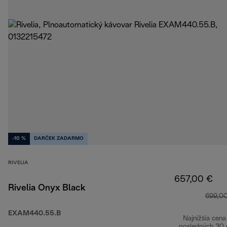
-10 %
DARČEK ZADARMO
RIVELIA
657,00 €
Rivelia Onyx Black
699,0
EXAM440.55.B
Najnižšia cena
posledných 30 