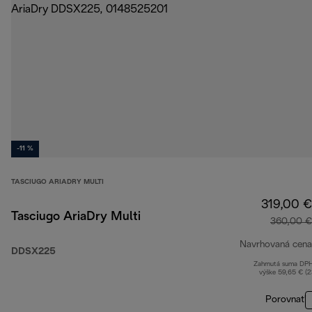
-11 %
TASCIUGO ARIADRY MULTI
319,00 €
Tasciugo AriaDry Multi
360,00 €
Navrhovaná cena
DDSX225
Zahrnutá suma DP
výške 59,65 € (
Porovnať