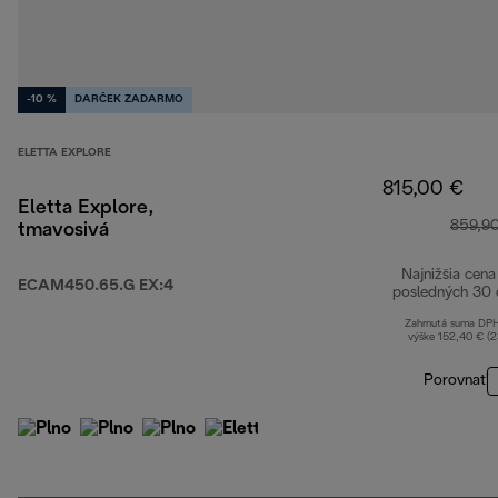
-10 %
DARČEK ZADARMO
ELETTA EXPLORE
815,00 €
Eletta Explore,
859,9
tmavosivá
Najnižšia cena
ECAM450.65.G EX:4
posledných 30 
Zahrnutá suma DP
výške 152,40 € (
Porovnať