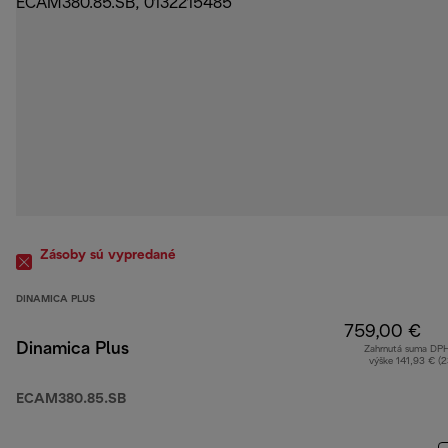
Zásoby sú vypredané
DINAMICA PLUS
759,00 €
Dinamica Plus
Zahrnutá suma DP
výške 141,93 € (
ECAM380.85.SB