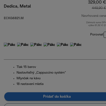
329,00 €
Dedica, Metal
449,90 €
Navrhovaná cena
ECKG6821.M
Zahrnutá suma DP
výške 61,52 € (
Porovnať
Tlak 15 barov
Nastaviteľný „Cappuccino systém“
Mlynček na kávu
18 nastavení mletia
Pridať do košíka