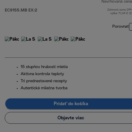
Navrhovaná cena
EC9155.MB EX:2
Zahrnutá suma DP
výške 71,04 € (
Porovnať
15 stupňov hrubosti mletia
Aktívna kontrola teploty
Tri prednastavené recepty
Autentická mliečna tvorba
Pridať do košíka
Objavte viac