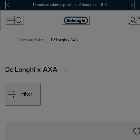
Skip
Doručenie zdarma pri objednávkach nad 49 €
to
Content
Accessibility
Statement
Corporate Sales
De'Longhi x AXA
De'Longhi x AXA
Filter