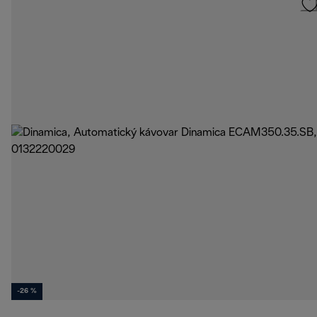
-26 %