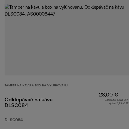
TAMPER NA KÁVU A BOX NA VYLÚHOVANÚ
28,00 €
Odklepávač na kávu
Zahrnutá suma DP
výške 5,24 € (
DLSC084
DLSC084