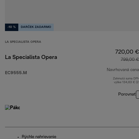
-10 %
DARČEK ZADARMO
LA SPECIALISTA OPERA
720,00 €
La Specialista Opera
799,00 €
Navrhovaná cena
EC9555.M
Zahrnutá suma DP
výške 134,63 € (
Porovnať
Rýchle nahrievanie