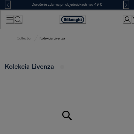
Skip
Doručenie zdarma pri objednávkach nad 49 €
to
Content
Accessibility
Statement
Collection
Kolekcia Livenza
Kolekcia Livenza