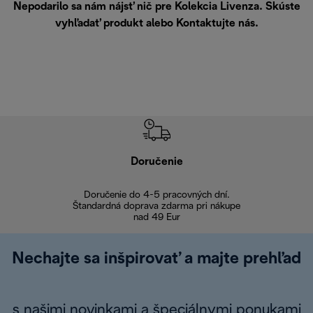
Nepodarilo sa nám nájsť nič pre Kolekcia Livenza. Skúste
vyhľadať produkt alebo
Kontaktujte nás
.
Doručenie
Vr
Doručenie do 4-5 pracovných dní.
Bezproblémové
Štandardná doprava zdarma pri nákupe
nad 49 Eur
Nechajte sa inšpirovať a majte prehľad
s našimi novinkami a špeciálnymi ponukami