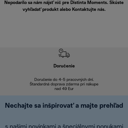
Nepodarilo sa nám nájsť nič pre Distinta Moments. Skúste
vyhľadať produkt alebo
Kontaktujte nás
.
Doručenie
Vr
Doručenie do 4-5 pracovných dní.
Bezproblémové
Štandardná doprava zdarma pri nákupe
nad 49 Eur
Nechajte sa inšpirovať a majte prehľad
s našimi novinkami a špeciálnymi ponukami