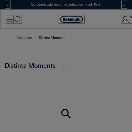
Skip
Doručenie zdarma pri objednávkach nad 49 €
to
Content
Accessibility
Statement
Collection
Distinta Moments
Distinta Moments