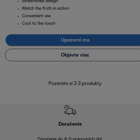
Streamlined design
Watch the froth in action
Convenient use
Cool to the touch
Upozorni ma
Objavte viac
Pozeráte si 3 3 produkty
Doručenie
Vr
Doručenie do 4-5 pracovných dní.
Bezproblémové