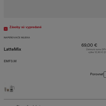
Zásoby sú vypredané
NAPEŇOVAČE MLIEKA
69,00 €
LatteMix
Zahrnutá suma DP
výške 12,90 € (
EMF3.M
Porovnať