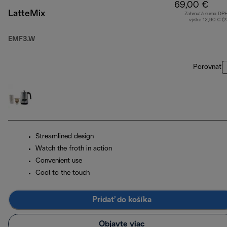
69,00 €
LatteMix
Zahrnutá suma DP
výške 12,90 € (
EMF3.W
Porovnať
Streamlined design
Watch the froth in action
Convenient use
Cool to the touch
Pridať do košíka
Objavte viac