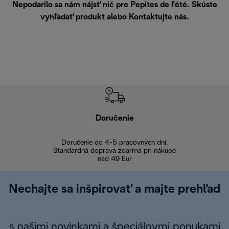
Nepodarilo sa nám nájsť nič pre Pepites de l'été. Skúste
vyhľadať produkt alebo
Kontaktujte nás
.
Doručenie
Vr
Doručenie do 4-5 pracovných dní.
Bezproblémové
Štandardná doprava zdarma pri nákupe
nad 49 Eur
Nechajte sa inšpirovať a majte prehľad
s našimi novinkami a špeciálnymi ponukami