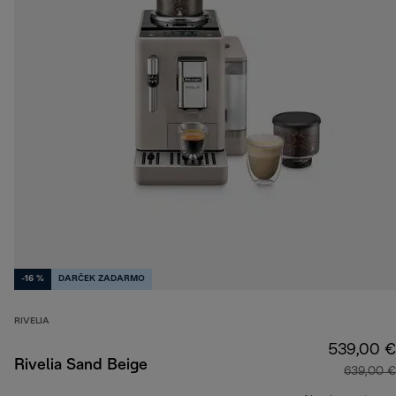
-16 %
DARČEK ZADARMO
RIVELIA
539,00 €
Rivelia Sand Beige
639,00 €