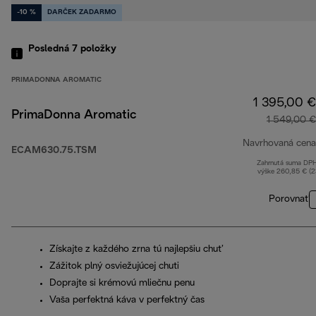
-10 %
DARČEK ZADARMO
Posledná 7
položky
PRIMADONNA AROMATIC
1 395,00 €
PrimaDonna Aromatic
1 549,00 €
Navrhovaná cena
ECAM630.75.TSM
Zahrnutá suma DP
výške 260,85 € (
Porovnať
Získajte z každého zrna tú najlepšiu chuť
Zážitok plný osviežujúcej chuti
Doprajte si krémovú mliečnu penu
Vaša perfektná káva v perfektný čas