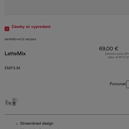
Zásoby sú vypredané
NAPEŇOVAČE MLIEKA
69,00 €
LatteMix
Zahrnutá suma DP
výške 12,90 € (
EMF3.M
Porovnať
Streamlined design