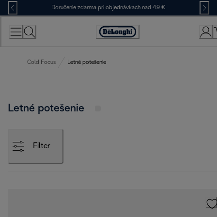
Skip
Doručenie zdarma pri objednávkach nad 49 €
to
Content
Accessibility
Statement
Cold Focus
Letné potešenie
Letné potešenie
Filter