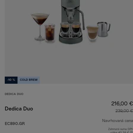
-10 %
COLD BREW
DEDICA DUO
216,00 €
Dedica Duo
239,00 €
Navrhovaná cena
EC890.GR
Zahrnutá suma DP
výške 40,39 € (