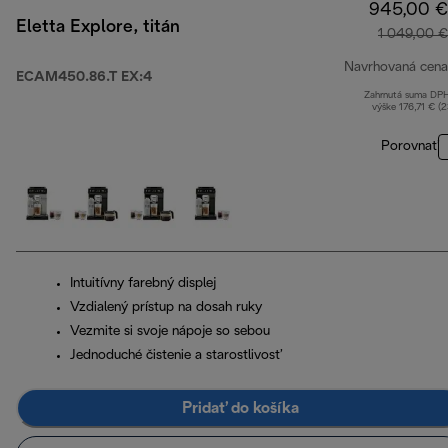
945,00 €
Eletta Explore, titán
1 049,00 €
Navrhovaná cena
ECAM450.86.T EX:4
Zahrnutá suma DP
výške 176,71 € (
Porovnať
Intuitívny farebný displej
Vzdialený prístup na dosah ruky
Vezmite si svoje nápoje so sebou
Jednoduché čistenie a starostlivosť
Pridať do košíka