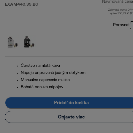
Navrhovaná cena
EXAM440.35.BG
Zahrnutá suma DP
výške 100,79 € (
Porovnať
Čerstvo namletá káva
Nápoje pripravené jedným dotykom
Manuálne napenenie mlieka
Bohatá ponuka nápojov
Pridať do košíka
Objavte viac