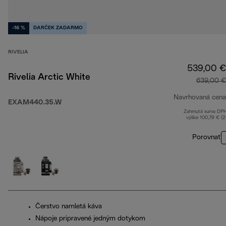
-16 %
DARČEK ZADARMO
RIVELIA
539,00 €
Rivelia Arctic White
639,00 €
Navrhovaná cena
EXAM440.35.W
Zahrnutá suma DP
výške 100,79 € (
Porovnať
Čerstvo namletá káva
Nápoje pripravené jedným dotykom