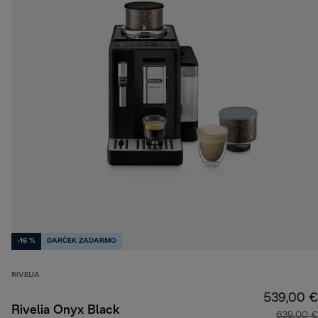
-16 %
DARČEK ZADARMO
RIVELIA
539,00 €
Rivelia Onyx Black
639,00 €