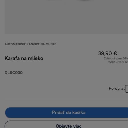
AUTOMATICKÉ KANVICE NA MLIEKO
39,90 €
Karafa na mlieko
Zahrnutá suma DP
výške 7,46 € (
DLSC030
Porovnať
Pridať do košíka
Objavte viac