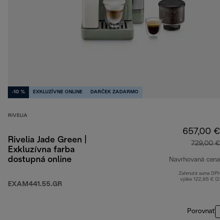
-10 %
EXKLUZÍVNE ONLINE
DARČEK ZADARMO
RIVELIA
657,00 €
Rivelia Jade Green |
729,00 €
Exkluzívna farba
dostupná online
Navrhovaná cena
Zahrnutá suma DP
výške 122,85 € (
EXAM441.55.GR
Porovnať