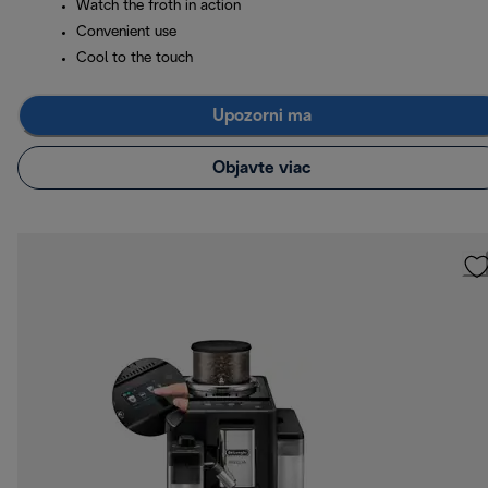
Watch the froth in action
Convenient use
Cool to the touch
Upozorni ma
Objavte viac