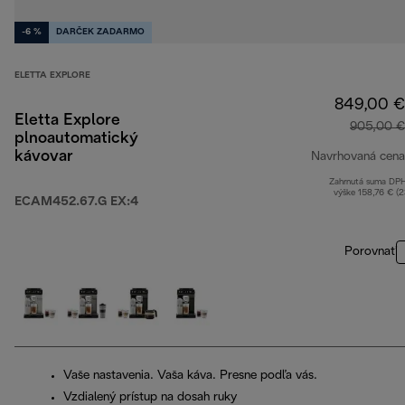
-6 %
DARČEK ZADARMO
ELETTA EXPLORE
849,00 €
Eletta Explore
905,00 €
plnoautomatický
kávovar
Navrhovaná cena
Zahrnutá suma DP
výške 158,76 € (
ECAM452.67.G EX:4
Porovnať
Vaše nastavenia. Vaša káva. Presne podľa vás.
Vzdialený prístup na dosah ruky