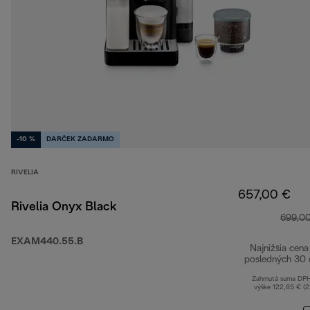
-10 %
DARČEK ZADARMO
RIVELIA
657,00 €
Rivelia Onyx Black
699,0
EXAM440.55.B
Najnižšia cena
posledných 30 
Zahrnutá suma DP
výške 122,85 € (