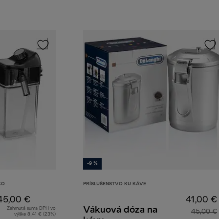
-9 %
KO
PRÍSLUŠENSTVO KU KÁVE
45,00 €
41,00 €
Vákuová dóza na
Zahrnutá suma DPH vo
45,00 €
výške 8,41 € (23%)