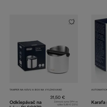
TAMPER NA KÁVU A BOX NA VYLÚHOVANÚ
AUTOMATICK
31,50 €
Odklepávač na
Karafa 
Zahrnutá suma DPH vo
výške 5,89 € (23%)