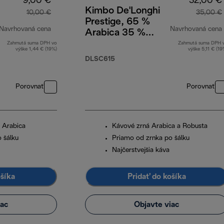
9,00 €
32,00 €
Kimbo De'Longhi
10,00 €
35,00 €
Prestige, 65 %
Navrhovaná cena
Navrhovaná cena
Arabica 35 %
Robusta,
Zahrnutá suma DPH vo
Zahrnutá suma DPH 
pôvodná cena 10,00 €
výške 1,44 € (19%)
výške 5,11 € (19
DLSC615, 1 kg
DLSC615
Porovnať
Porovnať
 Arabica
Kávové zrná Arabica a Robusta
 šálku
Priamo od zrnka po šálku
Najčerstvejšia káva
ošíka
Pridať do košíka
iac
Objavte viac