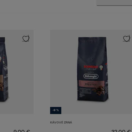
-9 %
KÁVOVÉ ZRNÁ