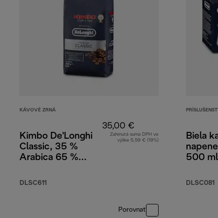
KÁVOVÉ ZRNÁ
PRÍSLUŠENS
35,00 €
Kimbo De'Longhi
Biela k
Zahrnutá suma DPH vo
výške 5,59 € (19%)
Classic, 35 %
napene
Arabica 65 %
500 ml
Robusta, DLSC611,
1 kg
DLSC611
DLSC081
Porovnať