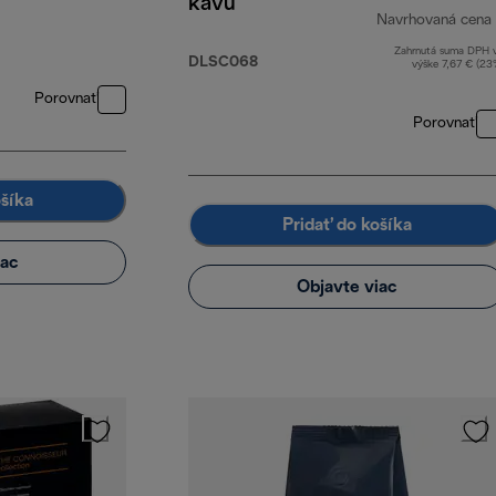
kávu
Navrhovaná cena
Zahrnutá suma DPH 
DLSC068
výške 7,67 € (23
Porovnať
Porovnať
ošíka
Pridať do košíka
iac
Objavte viac