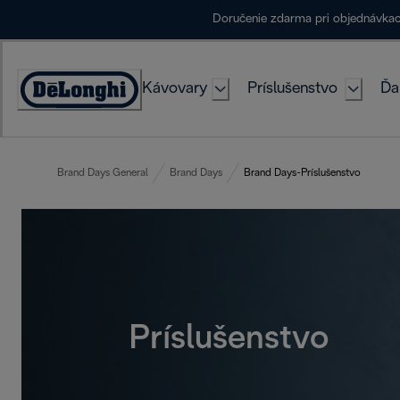
Skip
Doručenie zdarma pri objednávka
to
Content
Kávovary
Príslušenstvo
Ďa
Accessibility
Statement
Brand Days General
Brand Days
Brand Days-Príslušenstvo
Príslušenstvo