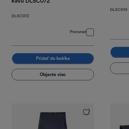
kávu DLSC072
DLSC014
DLSC072
Porovnať
Pridať do košíka
Objavte viac