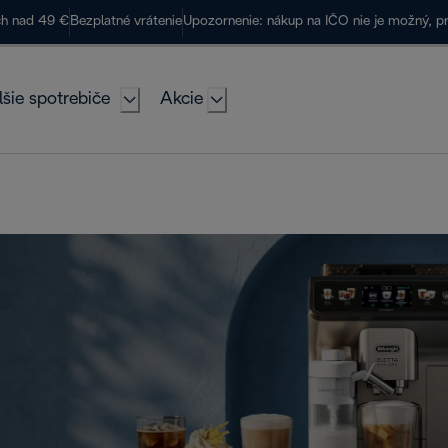
ch nad 49 €
Bezplatné vrátenie
Upozornenie: nákup na IČO nie je možný, p
lšie spotrebiče
Akcie