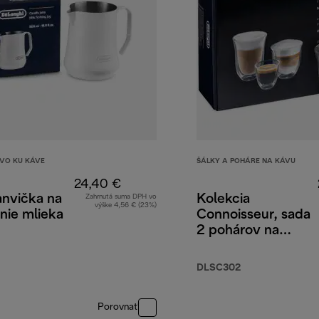
TVO KU KÁVE
ŠÁLKY A POHÁRE NA KÁVU
24,40 €
anvička na
Kolekcia
Zahrnutá suma DPH vo
výške 4,56 € (23%)
nie mlieka
Connoisseur, sada
2 pohárov na
espresso, 2
pohárov na
DLSC302
cappuccino, 2
pohárov na latte
Porovnať
macchiato