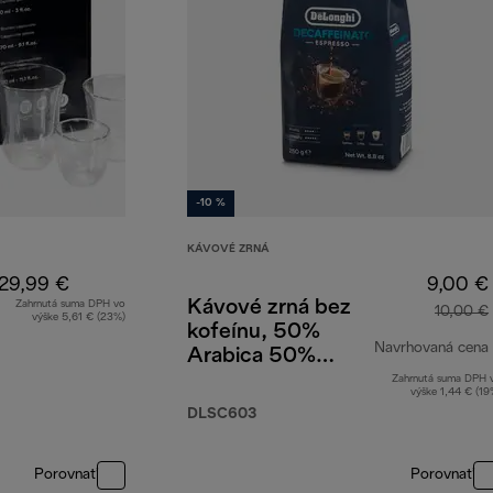
-10 %
KÁVOVÉ ZRNÁ
29,99 €
9,00 €
Kávové zrná bez
Zahrnutá suma DPH vo
10,00 €
výške 5,61 € (23%)
kofeínu, 50%
Navrhovaná cena
Arabica 50%
Robusta, 250 g
Zahrnutá suma DPH 
výške 1,44 € (19
DLSC603
Porovnať
Porovnať