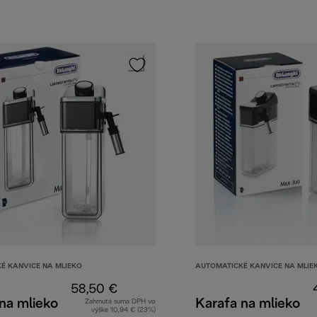
É KANVICE NA MLIEKO
AUTOMATICKÉ KANVICE NA MLIE
58,50 €
na mlieko
Karafa na mlieko
Zahrnutá suma DPH vo
výške 10,94 € (23%)