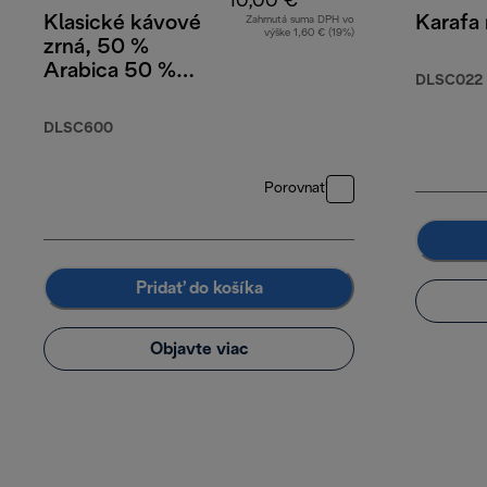
10,00 €
Klasické kávové
Karafa 
Zahrnutá suma DPH vo
výške 1,60 € (19%)
zrná, 50 %
Arabica 50 %
DLSC022
Robusta, 250 g
DLSC600
Porovnať
Pridať do košíka
Objavte viac