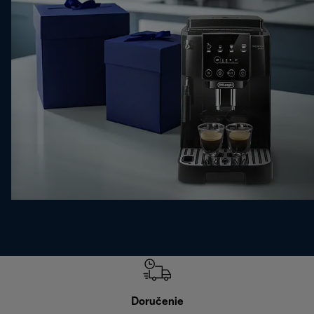
Doručenie
Vr