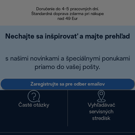
Doručenie do 4-5 pracovných dní.
Bezproblémové
Štandardná doprava zdarma pri nákupe
nad 49 Eur
Nechajte sa inšpirovať a majte prehľad
s našimi novinkami a špeciálnymi ponukami
priamo do vašej pošty.
Zaregistrujte sa pre odber emailov
Časté otázky
Vyhľadávač
servisných
stredísk