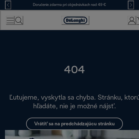
Skip
Doručenie zdarma pri objednávkach nad 49 €
to
Content
Accessibility
Statement
404
Ľutujeme, vyskytla sa chyba. Stránku, ktor
hľadáte, nie je možné nájsť.
Vrátiť sa na predchádzajúcu stránku