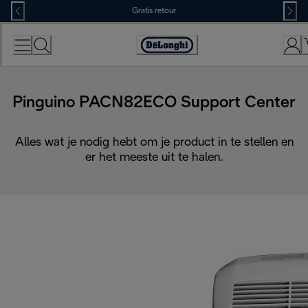
Skip
Gratis retour
to
Content
Accessibility
Statement
Pinguino PACN82ECO Support Center
Alles wat je nodig hebt om je product in te stellen en
er het meeste uit te halen.