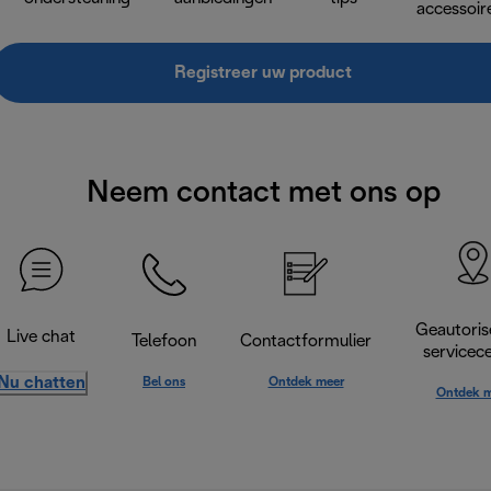
accessoir
Registreer uw product
Neem contact met ons op
Geautoris
Live chat
Telefoon
Contactformulier
servicec
Nu chatten
Bel ons
Ontdek meer
Ontdek m