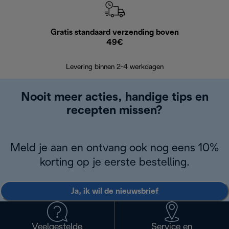
Gratis standaard verzending boven
G
49€
Terugsturen
op
Levering binnen 2-4 werkdagen
Nooit meer acties, handige tips en
recepten missen?
Meld je aan en ontvang ook nog eens 10%
korting op je eerste bestelling.
Ja, ik wil de nieuwsbrief
Veelgestelde
Service en