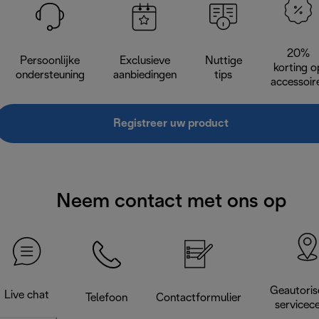
20%
Persoonlijke
Exclusieve
Nuttige
korting o
ondersteuning
aanbiedingen
tips
accessoir
Registreer uw product
Neem contact met ons op
Geautoris
Live chat
Telefoon
Contactformulier
servicec