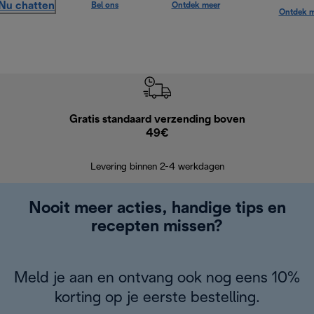
Nu chatten
Bel ons
Ontdek meer
Ontdek m
Gratis standaard verzending boven
G
49€
Terugsturen
op
Levering binnen 2-4 werkdagen
Nooit meer acties, handige tips en
recepten missen?
Meld je aan en ontvang ook nog eens 10%
korting op je eerste bestelling.