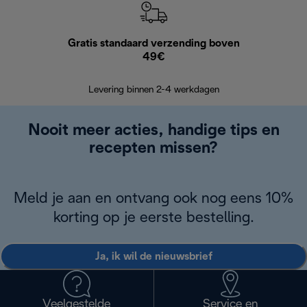
Gratis standaard verzending boven
G
49€
Terugsturen
op
Levering binnen 2-4 werkdagen
Nooit meer acties, handige tips en
recepten missen?
Meld je aan en ontvang ook nog eens 10%
korting op je eerste bestelling.
Ja, ik wil de nieuwsbrief
Veelgestelde
Service en