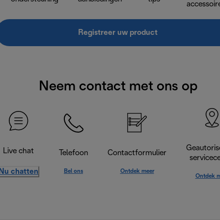
accessoir
Registreer uw product
Neem contact met ons op
Geautoris
Live chat
Telefoon
Contactformulier
servicec
Nu chatten
Bel ons
Ontdek meer
Ontdek m