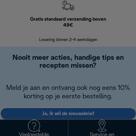
Gratis standaard verzending boven
G
49€
Terugsturen
op
Levering binnen 2-4 werkdagen
Nooit meer acties, handige tips en
recepten missen?
Meld je aan en ontvang ook nog eens 10%
korting op je eerste bestelling.
Ja, ik wil de nieuwsbrief
Veelgestelde
Service en