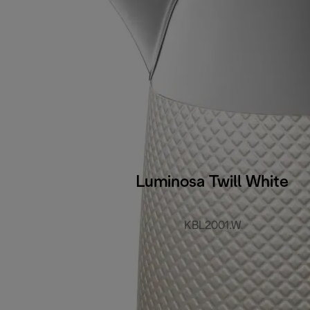
Luminosa Twill White
KBL2001.W