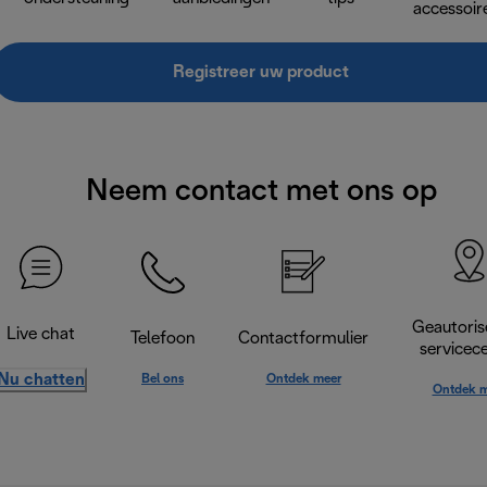
accessoir
Registreer uw product
Neem contact met ons op
Geautoris
Live chat
Telefoon
Contactformulier
servicec
Nu chatten
Bel ons
Ontdek meer
Ontdek m