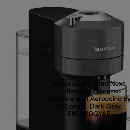
Nespresso Vertuo Next
Coffee and Espresso
Machine with Aeroccino b
De'Longhi, Dark Gray,
ENV120GYAE