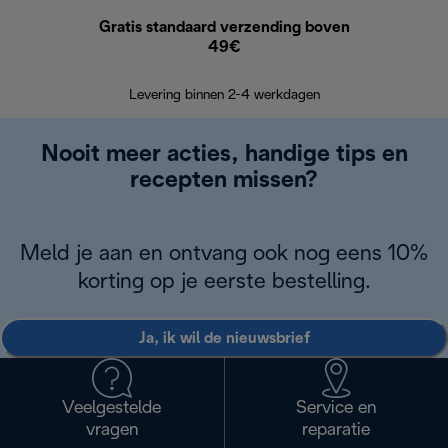
Gratis standaard verzending boven
G
49€
Terugsturen
op
Levering binnen 2-4 werkdagen
Nooit meer acties, handige tips en
recepten missen?
Meld je aan en ontvang ook nog eens 10%
korting op je eerste bestelling.
Ja, ik wil de nieuwsbrief
Veelgestelde
Service en
vragen
reparatie