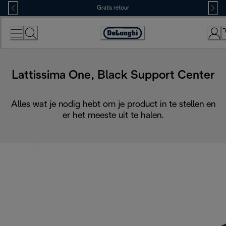
Skip
Gratis retour
to
Content
Accessibility
Statement
Lattissima One, Black Support Center
Alles wat je nodig hebt om je product in te stellen en
er het meeste uit te halen.