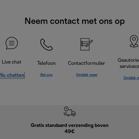
Neem contact met ons op
Geautoris
Live chat
Telefoon
Contactformulier
servicec
Nu chatten
Bel ons
Ontdek meer
Ontdek m
Gratis standaard verzending boven
G
49€