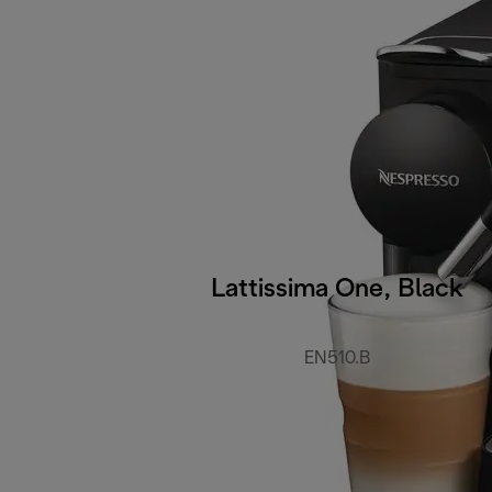
Lattissima One, Black
EN510.B