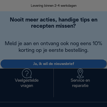
Terugsturen
op
Levering binnen 2-4 werkdagen
Nooit meer acties, handige tips en
recepten missen?
Meld je aan en ontvang ook nog eens 10%
korting op je eerste bestelling.
Ja, ik wil de nieuwsbrief
Veelgestelde
Service en
vragen
reparatie