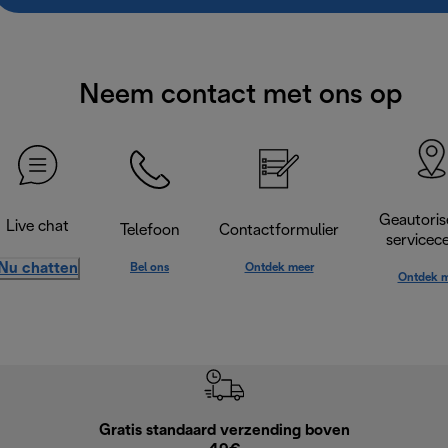
Neem contact met ons op
Geautoris
Live chat
Telefoon
Contactformulier
servicec
Nu chatten
Bel ons
Ontdek meer
Ontdek m
Gratis standaard verzending boven
G