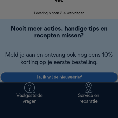
49€
Terugsturen
op
Levering binnen 2-4 werkdagen
Nooit meer acties, handige tips en
recepten missen?
Meld je aan en ontvang ook nog eens 10%
korting op je eerste bestelling.
Ja, ik wil de nieuwsbrief
Veelgestelde
Service en
vragen
reparatie