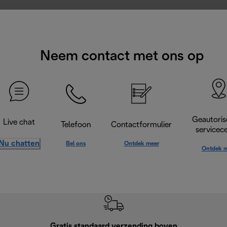
Neem contact met ons op
Geautoris
Live chat
Telefoon
Contactformulier
servicec
Nu chatten
Bel ons
Ontdek meer
Ontdek m
Gratis standaard verzending boven
G