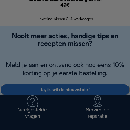
49€
Terugsturen
op
Levering binnen 2-4 werkdagen
Nooit meer acties, handige tips en
recepten missen?
Meld je aan en ontvang ook nog eens 10%
korting op je eerste bestelling.
Ja, ik wil de nieuwsbrief
Veelgestelde
Service en
vragen
reparatie