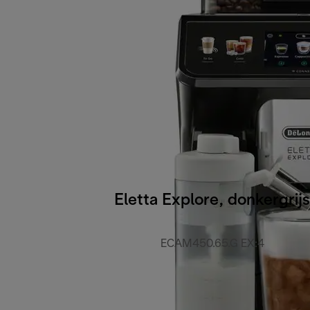
Eletta Explore, donkergrijs
ECAM450.65.G EX:4