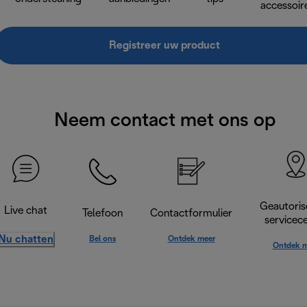
accessoir
Registreer uw product
Neem contact met ons op
Geautoris
Live chat
Telefoon
Contactformulier
servicec
Nu chatten
Bel ons
Ontdek meer
Ontdek m