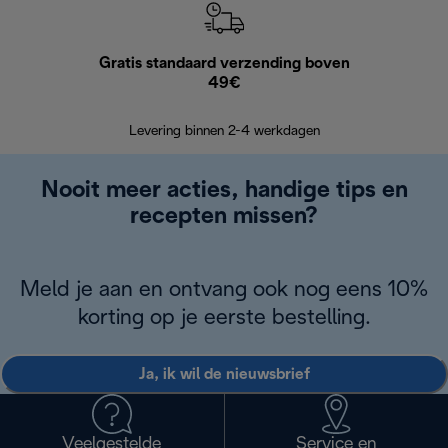
Gratis standaard verzending boven
G
49€
Terugsturen
op
Levering binnen 2-4 werkdagen
Nooit meer acties, handige tips en
recepten missen?
Meld je aan en ontvang ook nog eens 10%
korting op je eerste bestelling.
Ja, ik wil de nieuwsbrief
Veelgestelde
Service en