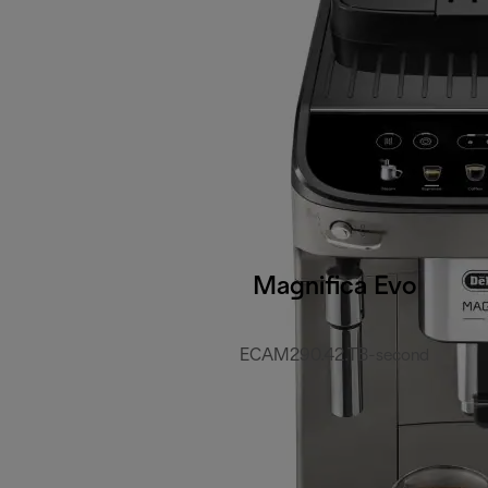
Magnifica Evo
ECAM290.42.TB-second