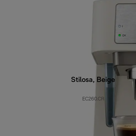
Stilosa, Beige
EC260.CR