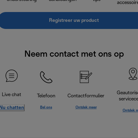
accessoir
Registreer uw product
Neem contact met ons op
Geautoris
Live chat
Telefoon
Contactformulier
servicec
Nu chatten
Bel ons
Ontdek meer
Ontdek m