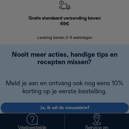
Gratis standaard verzending boven
G
49€
Terugsturen
op
Levering binnen 2-4 werkdagen
Nooit meer acties, handige tips en
recepten missen?
Meld je aan en ontvang ook nog eens 10%
korting op je eerste bestelling.
Ja, ik wil de nieuwsbrief
Veelgestelde
Service en