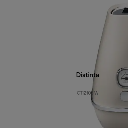
Distinta
CTI2103.W