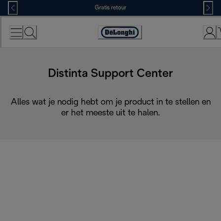
Skip
Gratis retour
to
Content
Accessibility
Statement
Distinta Support Center
Alles wat je nodig hebt om je product in te stellen en
er het meeste uit te halen.