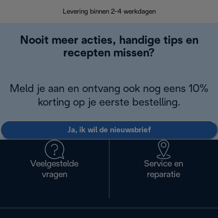
Terugsturen
op
Levering binnen 2-4 werkdagen
Nooit meer acties, handige tips en
recepten missen?
Meld je aan en ontvang ook nog eens 10%
korting op je eerste bestelling.
Ja, ik wil de nieuwsbrief
Veelgestelde
Service en
vragen
reparatie