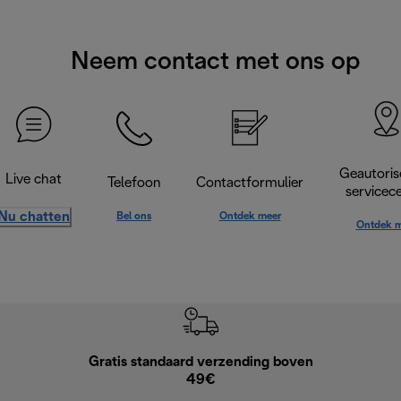
Neem contact met ons op
Geautoris
Live chat
Telefoon
Contactformulier
servicec
Nu chatten
Bel ons
Ontdek meer
Ontdek m
Gratis standaard verzending boven
G
49€