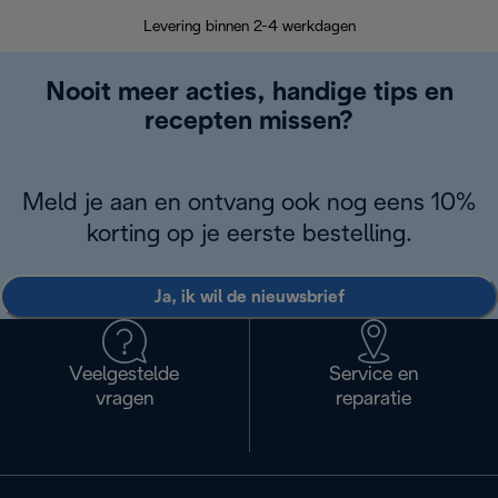
Terugsturen
op
Levering binnen 2-4 werkdagen
Nooit meer acties, handige tips en
recepten missen?
Meld je aan en ontvang ook nog eens 10%
korting op je eerste bestelling.
Ja, ik wil de nieuwsbrief
Veelgestelde
Service en
vragen
reparatie