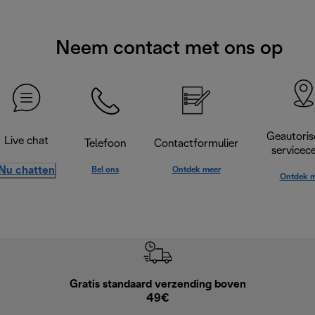
Neem contact met ons op
Geautoris
Live chat
Telefoon
Contactformulier
servicec
Nu chatten
Bel ons
Ontdek meer
Ontdek m
Gratis standaard verzending boven
G
49€