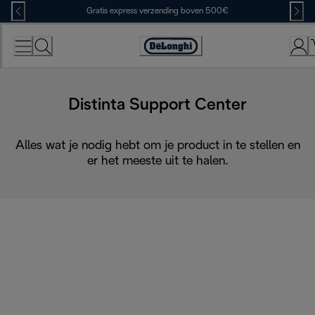
Skip
Gratis express verzending boven 500€
to
Content
Accessibility
Statement
Distinta Support Center
Alles wat je nodig hebt om je product in te stellen en
er het meeste uit te halen.