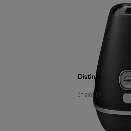
Distinta
CTI2103.BK