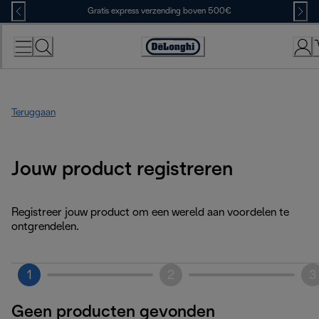
Skip
Gratis express verzending boven 500€
to
Content
Accessibility
Statement
Teruggaan
Jouw product registreren
Registreer jouw product om een wereld aan voordelen te
ontgrendelen.
1
2
3
Geen producten gevonden