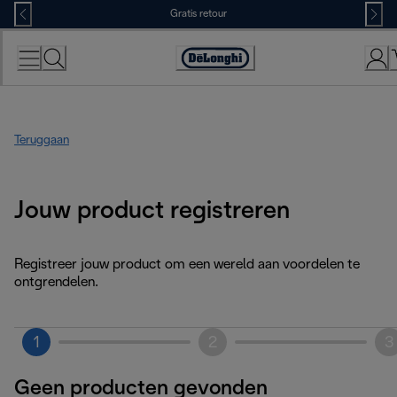
Skip
Gratis retour
to
Content
Accessibility
Statement
Teruggaan
Jouw product registreren
Registreer jouw product om een wereld aan voordelen te
ontgrendelen.
1
2
3
Geen producten gevonden