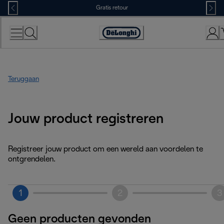
Skip
Gratis retour
to
Content
Accessibility
Statement
Teruggaan
Jouw product registreren
Registreer jouw product om een wereld aan voordelen te
ontgrendelen.
1
2
3
Geen producten gevonden