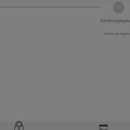
3
Aankoopgegev
Voltooi de registra