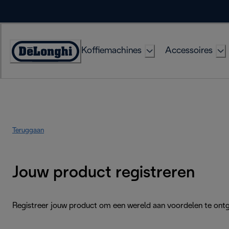
Skip
to
Content
Koffiemachines
Accessoires
Accessibility
Statement
Teruggaan
Jouw product registreren
Registreer jouw product om een wereld aan voordelen te ont