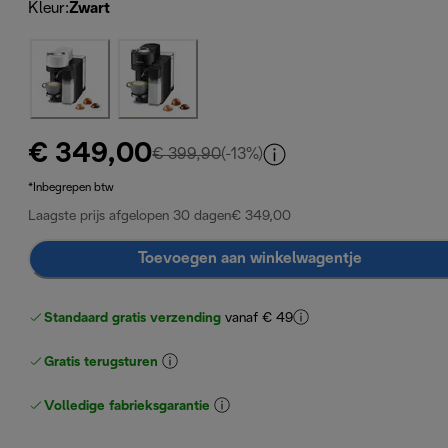
Kleur
:
Zwart
€ 349,00
originele prijs € 399,90
€ 399,90
(-13%)
*Inbegrepen btw
Laagste prijs afgelopen 30 dagen
€ 349,00
Toevoegen aan winkelwagentje
Standaard gratis verzending
vanaf € 49
Gratis terugsturen
Volledige fabrieksgarantie