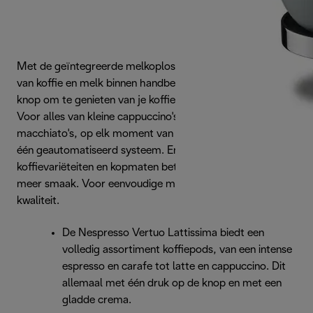
Met de geïntegreerde melkoplossing is het ideale moment
van koffie en melk binnen handbereik. Druk gewoon op de
knop om te genieten van je koffie, zwart of met schuim.
Voor alles van kleine cappuccino's tot grote latte
macchiato's, op elk moment van de dag beschikbaar in
één geautomatiseerd systeem. En met een breed scala aan
koffievariëteiten en kopmaten betekent minder inspanning
meer smaak. Voor eenvoudige melkrecepten van hoge
kwaliteit.
De Nespresso Vertuo Lattissima biedt een
volledig assortiment koffiepods, van een intense
espresso en carafe tot latte en cappuccino. Dit
allemaal met één druk op de knop en met een
gladde crema.