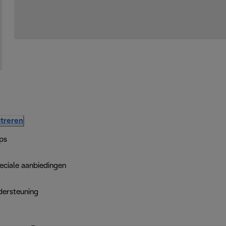
treren
ps
eciale aanbiedingen
dersteuning