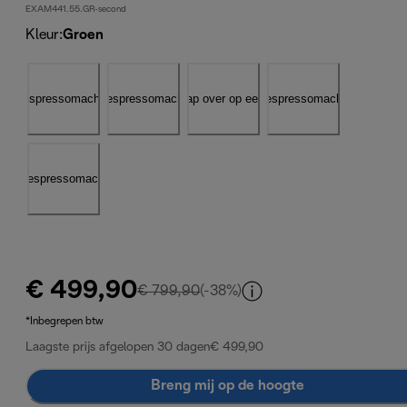
EXAM441.55.GR-second
Kleur
:
Groen
€ 499,90
originele prijs € 799,90
€ 799,90
(-38%)
*Inbegrepen btw
Laagste prijs afgelopen 30 dagen
€ 499,90
Breng mij op de hoogte