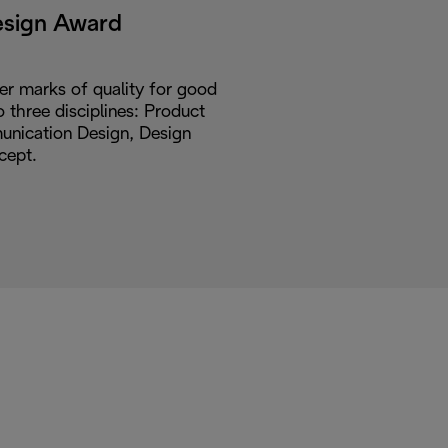
esign Award
er marks of quality for good
o three disciplines: Product
nication Design, Design
cept.