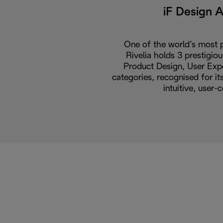
iF Design 
One of the world’s most p
Rivelia holds 3 prestigio
Product Design, User Expe
categories, recognised for i
intuitive, user-c