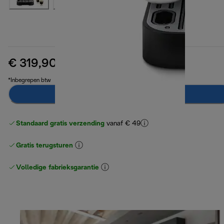
€ 319,90
originele prijs € 499,90
€ 499,90
(-36%)
*Inbegrepen btw
Toevoegen aan winkelwagentje
Standaard gratis verzending
vanaf € 49
Gratis terugsturen
Volledige fabrieksgarantie