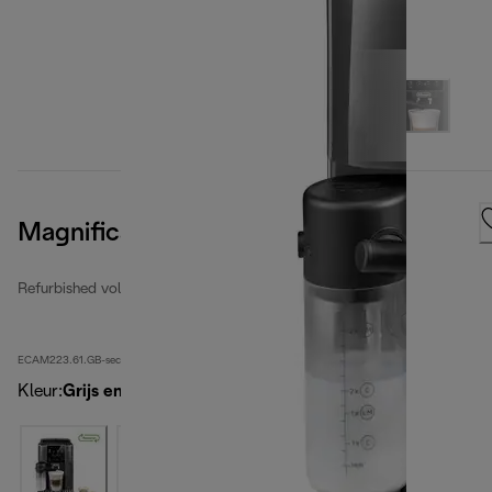
Magnifica Start
Refurbished volledig automatische espressomachines
ECAM223.61.GB-second
Kleur
:
Grijs en zwart