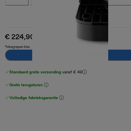
€ 224,90
originele prijs € 399,90
€ 399,90
(-44%)
*Inbegrepen btw
Breng mij op de hoogte
Standaard gratis verzending
vanaf € 49
Gratis terugsturen
Volledige fabrieksgarantie