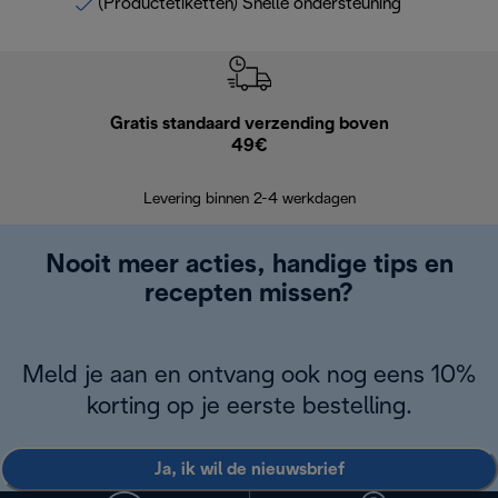
(Productetiketten) Snelle ondersteuning
Gratis standaard verzending boven
G
49€
Terugsturen
op
Levering binnen 2-4 werkdagen
Nooit meer acties, handige tips en
recepten missen?
Meld je aan en ontvang ook nog eens 10%
korting op je eerste bestelling.
Ja, ik wil de nieuwsbrief