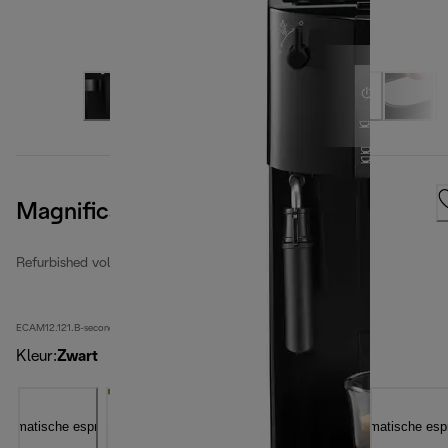
Magnifica S
Refurbished volledig automatische espressomachines
ECAM12.121.B-second
Kleur
:
Zwart