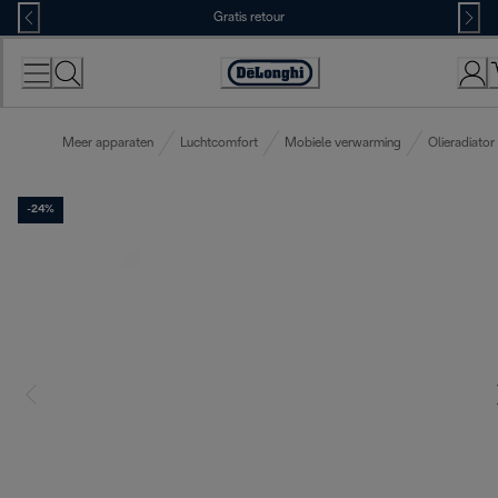
Skip
Gratis retour
to
Content
Accessibility
Statement
Meer apparaten
Luchtcomfort
Mobiele verwarming
Olieradiator
-24%