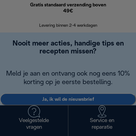
Gratis standaard verzending boven
G
49€
Terugsturen
op
Levering binnen 2-4 werkdagen
Nooit meer acties, handige tips en
recepten missen?
Meld je aan en ontvang ook nog eens 10%
korting op je eerste bestelling.
Ja, ik wil de nieuwsbrief
Veelgestelde
Service en
vragen
reparatie