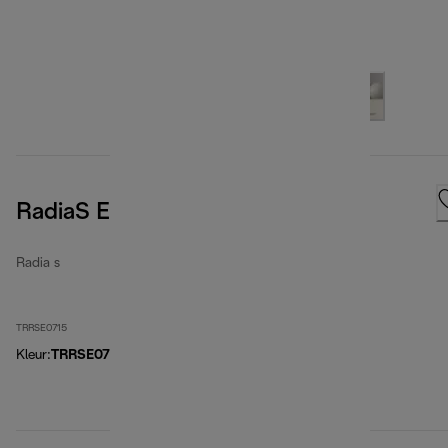
RadiaS Easytronic
Radia s
TRRSE0715
Kleur
:
TRRSE0715