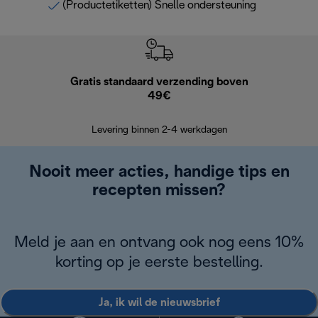
(Productetiketten) Snelle ondersteuning
Gratis standaard verzending boven
G
49€
Terugsturen
op
Levering binnen 2-4 werkdagen
Nooit meer acties, handige tips en
recepten missen?
Meld je aan en ontvang ook nog eens 10%
korting op je eerste bestelling.
Ja, ik wil de nieuwsbrief