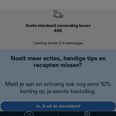
Gratis standaard verzending boven
G
49€
Terugsturen
op
Levering binnen 2-4 werkdagen
Nooit meer acties, handige tips en
recepten missen?
Meld je aan en ontvang ook nog eens 10%
korting op je eerste bestelling.
Ja, ik wil de nieuwsbrief