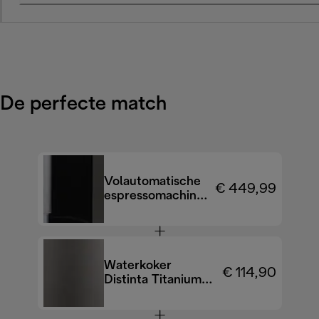
De perfecte match
Volautomatische
€ 449,99
espressomachine
Magnifica S Smart
ECAM250.33.TB
Waterkoker
€ 114,90
Distinta Titanium
KBIN2001.TB