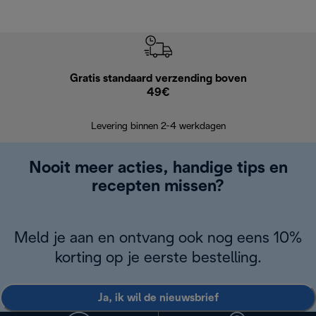
Gratis standaard verzending boven
G
49€
Terugsturen
op
Levering binnen 2-4 werkdagen
Nooit meer acties, handige tips en
recepten missen?
Meld je aan en ontvang ook nog eens 10%
korting op je eerste bestelling.
Ja, ik wil de nieuwsbrief