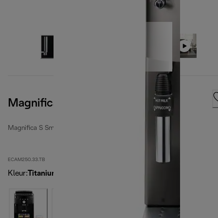
Magnifica S Smart, Titanium
Magnifica S Smart
ECAM250.33.TB
Kleur
:
Titanium zwart