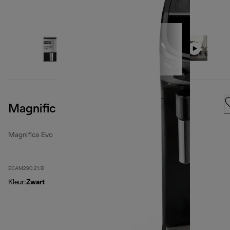
Magnifica Evo, Black
Magnifica Evo
ECAM290.21.B
Kleur
:
Zwart