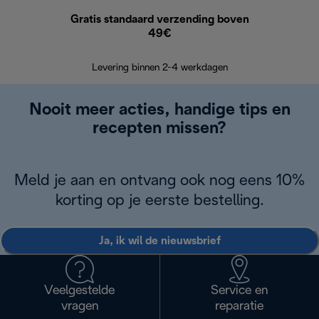
Gratis standaard verzending boven
G
49€
Terugsturen
op
Levering binnen 2-4 werkdagen
Nooit meer acties, handige tips en
recepten missen?
Meld je aan en ontvang ook nog eens 10%
korting op je eerste bestelling.
Ja, ik wil de nieuwsbrief
Veelgestelde
Service en
vragen
reparatie