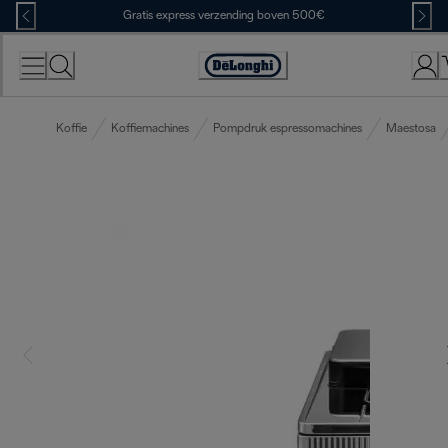
Skip
Gratis express verzending boven 500€
to
Content
Accessibility
Statement
Koffie
Koffiemachines
Pompdruk espressomachines
Maestosa