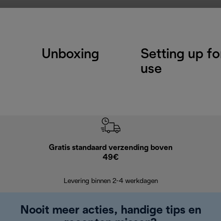
Unboxing
Setting up for
use
Gratis standaard verzending boven
G
49€
Terugsturen
op
Levering binnen 2-4 werkdagen
Nooit meer acties, handige tips en