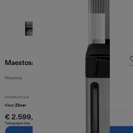
Maestosa, Metal
Maestosa
EPAM960.75.GLM
Kleur
:
Zilver
€ 2.599,99
*Inbegrepen btw
Toevoegen aan winkelwagentje