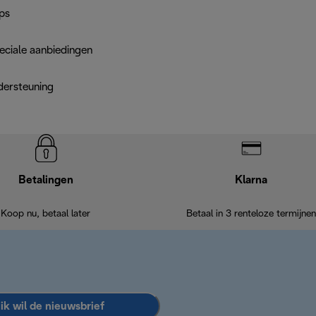
ps
eciale aanbiedingen
dersteuning
Betalingen
Klarna
Koop nu, betaal later
Betaal in 3 renteloze termijnen
 ik wil de nieuwsbrief