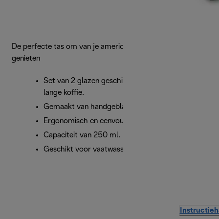
De perfecte tas om van je americano of lange koffie te
genieten
Set van 2 glazen geschikt voor americano en
lange koffie.
Gemaakt van handgeblazen borosilicaatglas.
Ergonomisch en eenvoudig vast te houden.
Capaciteit van 250 ml.
Geschikt voor vaatwasser.
Instructie