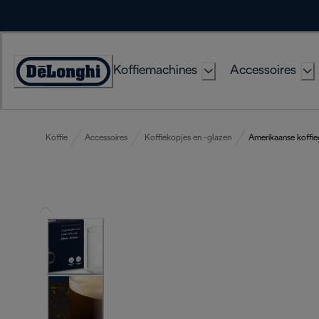
Skip
to
Content
Koffiemachines
Accessoires
Accessibility
Statement
Koffie
Accessoires
Koffiekopjes en -glazen
Amerikaanse koffie