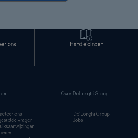
eer ons
Handleidingen
ning
Over De'Longhi Group
acteer ons
De’Longhi Group
gestelde vragen
Jobs
uiksaanwijzingen
mene