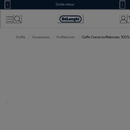
Skip
Gratis retour
to
Content
Accessibility
Statement
Koffie
Accessoires
Koffiebonen
Caffè Crema koffiebonen, 100%