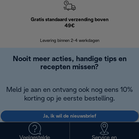
Gratis standaard verzending boven
G
49€
Terugsturen
op
Levering binnen 2-4 werkdagen
Nooit meer acties, handige tips en
recepten missen?
Meld je aan en ontvang ook nog eens 10%
korting op je eerste bestelling.
Ja, ik wil de nieuwsbrief
Veelgestelde
Service en