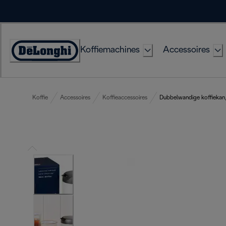
Skip
to
Content
Koffiemachines
Accessoires
Accessibility
Statement
Koffie
Accessoires
Koffieaccessoires
Dubbelwandige koffiekan