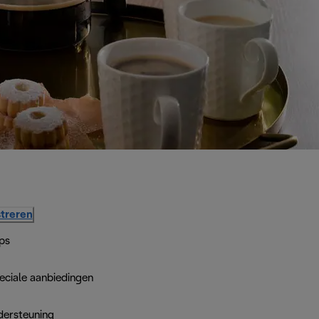
treren
ps
eciale aanbiedingen
dersteuning