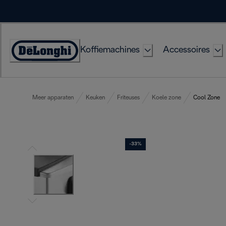
Skip
to
Content
Koffiemachines
Accessoires
Accessibility
Statement
Meer apparaten
Keuken
Friteuses
Koele zone
Cool Zone
-33%