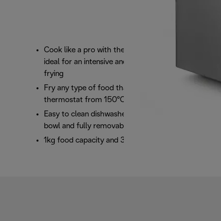
Cook like a pro with the Cool Zone deep fryer,
ideal for an intensive and expert approach to
frying
Fry any type of food thanks to the adjustable
thermostat from 150°C to 190°C
Easy to clean dishwasher safe lid, basket and
bowl and fully removable components
1kg food capacity and 3.5 litres oil capacity