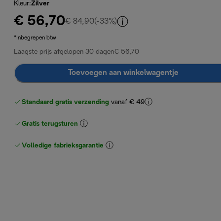
Kleur
:
Zilver
€ 56,70
originele prijs € 84,90
€ 84,90
(-33%)
*Inbegrepen btw
Laagste prijs afgelopen 30 dagen
€ 56,70
Toevoegen aan winkelwagentje
Standaard gratis verzending
vanaf € 49
Gratis terugsturen
Volledige fabrieksgarantie