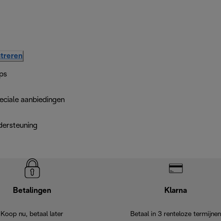
treren
ps
eciale aanbiedingen
dersteuning
Betalingen
Klarna
Koop nu, betaal later
Betaal in 3 renteloze termijnen