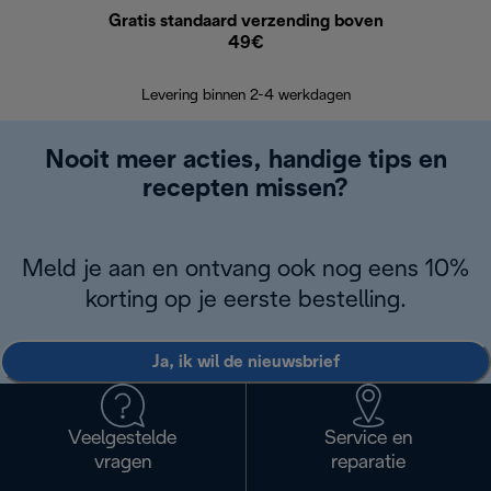
Gratis standaard verzending boven
G
49€
Terugsturen
op
Levering binnen 2-4 werkdagen
Nooit meer acties, handige tips en
recepten missen?
Meld je aan en ontvang ook nog eens 10%
korting op je eerste bestelling.
Ja, ik wil de nieuwsbrief
Veelgestelde
Service en
vragen
reparatie