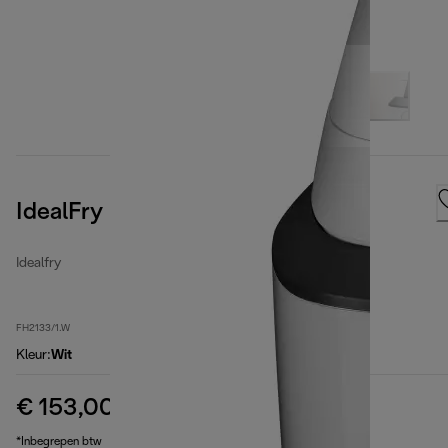
IdealFry
Idealfry
FH2133/1.W
Kleur
:
Wit
€ 153,00
originele prijs € 209,90
€ 209,90
(-27%)
*Inbegrepen btw