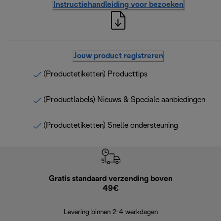
Instructiehandleiding voor bezoeken
Jouw product registreren
(Productetiketten) Producttips
(Productlabels) Nieuws & Speciale aanbiedingen
(Productetiketten) Snelle ondersteuning
Gratis standaard verzending boven
G
49€
Terugsturen
op
Levering binnen 2-4 werkdagen