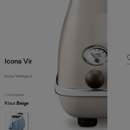
Icona Vintage
Icona Vintage broodroosters
CTOV2103.BG
Kleur
:
Beige