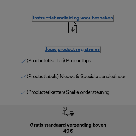
Instructiehandleiding voor bezoeken
Jouw product registreren
(Productetiketten) Producttips
(Productlabels) Nieuws & Speciale aanbiedingen
(Productetiketten) Snelle ondersteuning
Gratis standaard verzending boven
G
49€