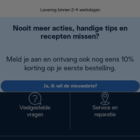
Terugsturen
op
Levering binnen 2-4 werkdagen
Nooit meer acties, handige tips en
recepten missen?
Meld je aan en ontvang ook nog eens 10%
korting op je eerste bestelling.
Ja, ik wil de nieuwsbrief
Veelgestelde
Service en
vragen
reparatie