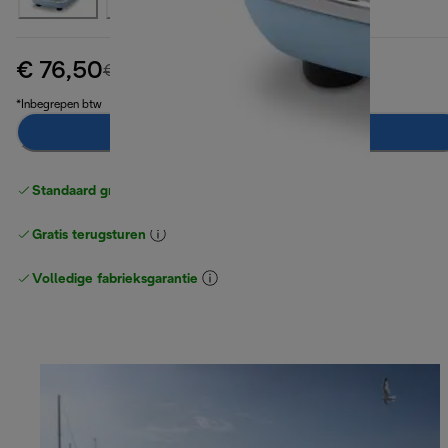
€ 76,50
originele prijs € 99,90
€ 99,90
(-23%)
*Inbegrepen btw
Toevoegen aan winkelwagentje
Standaard gratis verzending
vanaf € 49
Gratis terugsturen
Volledige fabrieksgarantie