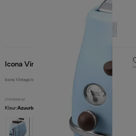
Icona Vintage
Icona Vintage broodroosters
CTOV2103.AZ
Kleur
:
Azuurblauw