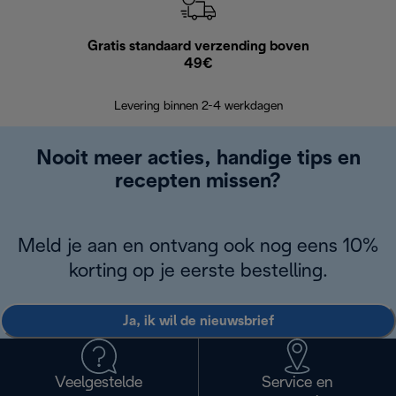
Gratis standaard verzending boven
G
49€
Terugsturen
op
Levering binnen 2-4 werkdagen
Nooit meer acties, handige tips en
recepten missen?
Meld je aan en ontvang ook nog eens 10%
korting op je eerste bestelling.
Ja, ik wil de nieuwsbrief
Veelgestelde
Service en