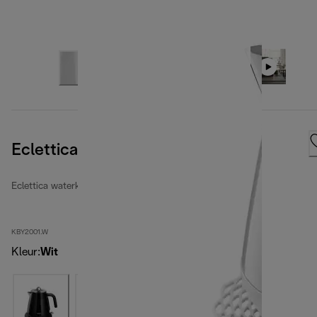
Eclettica Whimsical White
Eclettica waterkokers
KBY2001.W
Kleur
:
Wit