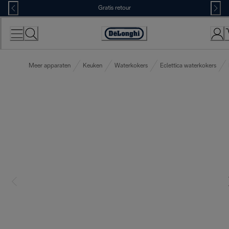
Skip
Gratis retour
to
Content
Accessibility
Statement
Meer apparaten
Keuken
Waterkokers
Eclettica waterkokers